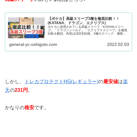
【ポケカ】高級スリーブ3種を徹底比較！！
(KATANA、ドラゴン、エクリプス)
ポケカに使用されている高級スリーブ「KATANAスリー
ブ」「ドラゴンシールド」「エクリプススリーブ」を徹底
比較＆解説。内容は項目別比較、3種のスペック、価格情
報。これからポケカを始める方、ポケカ初心者〜中級者の
方、スリーブを購入予定の方、スリーブで悩んでいる方に
general-yc-oshigoto.com
2022.02.03
おすすめの記事。
しかし、
トレカプロテクトHG(レギュラー)
の
最安値
は
楽
天
の
231
円
。
かなりの
格安
です。