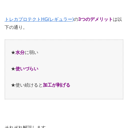
トレカプロテクトHG(レギュラー)
の
3
つのデメリット
は以
下の通り。
★
水分
に弱い
★
使いづらい
★
使い続けると
加工が剥げる
それぞれ解説します。