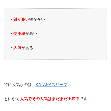
・
質が高い
物が多い
・
使用率
が高い
・
人気
がある
特に人気なのは、
KATANAスリーブ
。
とにかく
人気でその人気はまだまだ上昇中
です。