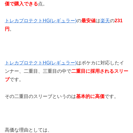
価で購入
できる
点。
トレカプロテクトHG(レギュラー)
の
最安値
は
楽天
の
231
円
。
トレカプロテクトHG(レギュラー)
はポケカに対応したイ
ンナー、二重目、三重目の中で
二重目に採用されるスリー
ブ
です。
その二重目のスリーブというのは
基本的に高価
です。
高価な理由としては、