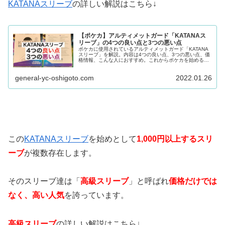
KATANAスリーブ
の詳しい解説はこちら
↓
【ポケカ】アルティメットガード「KATANAス
リーブ」の4つの良い点と3つの悪い点
ポケカに使用されているアルティメットガード「KATANA
スリーブ」を解説。内容は4つの良い点、3つの悪い点、価
格情報、こんな人におすすめ。これからポケカを始める
方、ポケカ初心者の方、スリーブを購入予定の方、スリー
ブで悩んでいる方におすすめの記事。
general-yc-oshigoto.com
2022.01.26
この
KATANAスリーブ
を始めとして
1
,
000
円以上するスリ
ーブ
が複数存在します。
そのスリーブ達は「
高級スリーブ
」と呼ばれ
価格だけでは
なく、高い人気
を誇っています。
高級スリーブ
の詳しい解説はこちら
↓