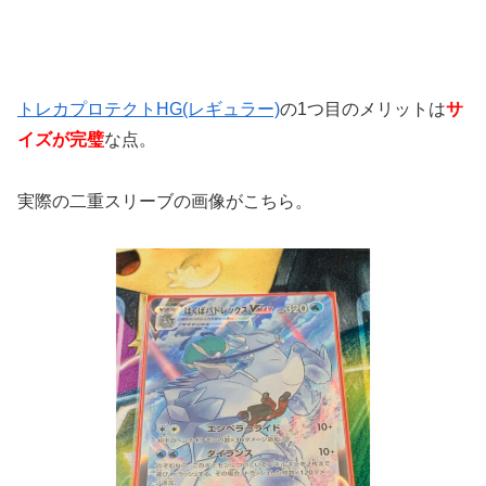
トレカプロテクトHG(レギュラー)
の
1
つ目のメリットは
サ
イズが完璧
な点。
実際の二重スリーブの画像がこちら。