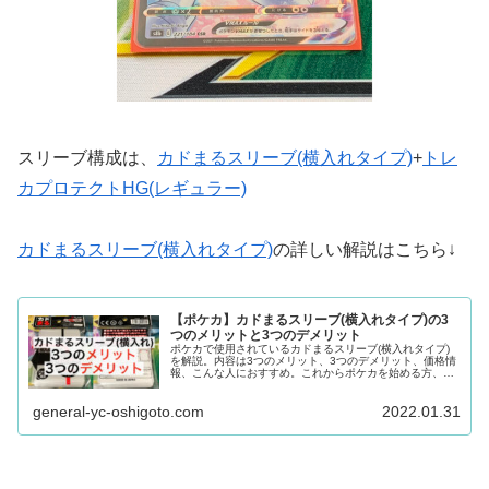
スリーブ構成は、
カドまるスリーブ(横入れタイプ)
+
トレ
カプロテクトHG(レギュラー)
カドまるスリーブ(横入れタイプ)
の詳しい解説はこちら↓
【ポケカ】カドまるスリーブ(横入れタイプ)の3
つのメリットと3つのデメリット
ポケカで使用されているカドまるスリーブ(横入れタイプ)
を解説。内容は3つのメリット、3つのデメリット、価格情
報、こんな人におすすめ。これからポケカを始める方、ポ
ケカ初心者の方、スリーブを購入予定の方、スリーブで悩
んでいる方におすすめの記事。
general-yc-oshigoto.com
2022.01.31