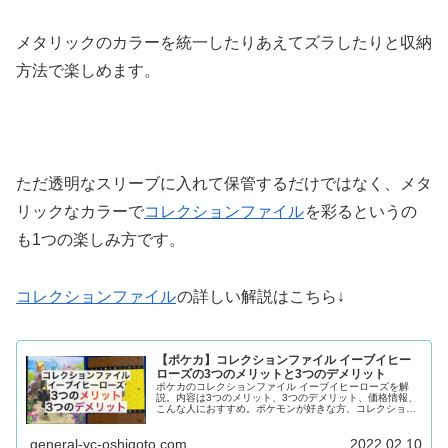
メタリックのカラーを統一したりあえてズラしたりと収納
方法で楽しめます。
ただ透明なスリーブに入れて保管するだけではなく、メタ
リックなカラーで
コレクションファイル
を彩るというの
も
1
つの楽しみ方です。
コレクションファイル
の詳しい解説はこちら↓
【ポケカ】コレクションファイル イーブイヒー
ローズの3つのメリットと3つのデメリット
ポケカのコレクションファイル イーブイヒーローズを解
説。内容は3つのメリット、3つのデメリット、価格情報、
こんな人におすすめ。ポケモンが好きな方、コレクション
ファイルを買おうか悩んでいる方、コレクターの方、これ
からポケカを始める方、ポケカ初心者〜中級者の方におす
general-yc-oshigoto.com
2022.02.10
すめの記事。