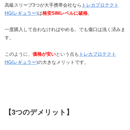
高級スリーブ
3
つが大手携帯会社なら
トレカプロテクト
HG(レギュラー)
は
格安
SIM
レベルに破格
。
一度購入して合わなければやめる。でも傷口は浅く済みま
す。
このように、
価格が安い
という点も
トレカプロテクト
HG(レギュラー)
の大きなメリットです。
【
3
つのデメリット】