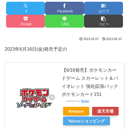
X
Facebook
はてブ
Pocket
LINE
コピー
2023.02.07
2023.06.10
2023
年
6
月
16
日(金)発売予定の
【6/16発売】ポケモンカー
ドゲーム スカーレット＆バ
イオレット 強化拡張パック
ポケモンカード151
created by
Rinker
Amazon
楽天市場
Yahooショッピング