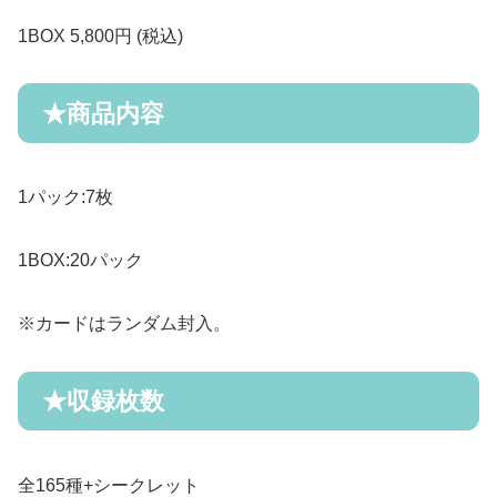
1BOX 5
,
800
円 (税込)
★
商品内容
1
パック
:7
枚
1BOX:20
パック
※
カードはランダム封入。
★
収録枚数
全
165
種
+
シークレット