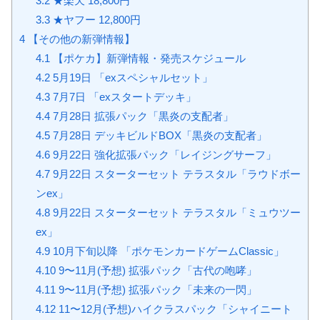
3.2
★楽天 18,800円
3.3
★ヤフー 12,800円
4
【その他の新弾情報】
4.1
【ポケカ】新弾情報・発売スケジュール
4.2
5月19日 「exスペシャルセット」
4.3
7月7日 「exスタートデッキ」
4.4
7月28日 拡張パック「黒炎の支配者」
4.5
7月28日 デッキビルドBOX「黒炎の支配者」
4.6
9月22日 強化拡張パック「レイジングサーフ」
4.7
9月22日 スターターセット テラスタル「ラウドボー
ンex」
4.8
9月22日 スターターセット テラスタル「ミュウツー
ex」
4.9
10月下旬以降 「ポケモンカードゲームClassic」
4.10
9〜11月(予想) 拡張パック「古代の咆哮」
4.11
9〜11月(予想) 拡張パック「未来の一閃」
4.12
11〜12月(予想)ハイクラスパック「シャイニート