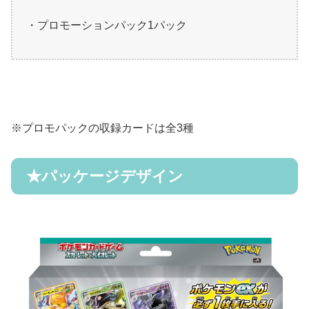
・プロモーションパック
1
パック
※
プロモパックの収録カードは全
3
種
★
パッケージデザイン