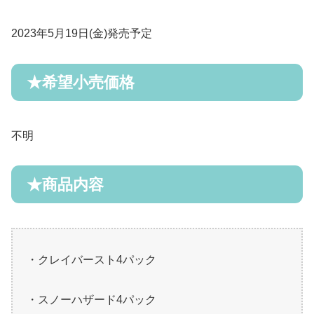
2023
年
5
月
19
日(金)発売予定
★
希望小売価格
不明
★
商品内容
・クレイバースト
4
パック
・スノーハザード
4
パック