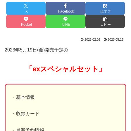
X
Facebook
はてブ
Pocket
LINE
コピー
2023.02.02
2023.05.13
2023
年
5
月
19
日(金)発売予定の
「
ex
スペシャルセット」
・基本情報
・収録カード
・最新予約情報