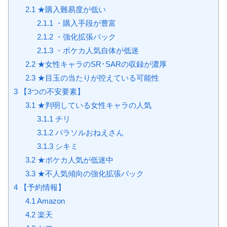
2.1
★購入難易度が低い
2.1.1
・購入手段が豊富
2.1.2
・強化拡張パック
2.1.3
・ポケカ人気自体が低迷
2.2
★女性キャラのSR･SARの収録が濃厚
2.3
★目玉の当たりが控えている可能性
3
【3つの不安要素】
3.1
★判明している女性キャラの人気
3.1.1
チリ
3.1.2
パラソルおねえさん
3.1.3
シキミ
3.2
★ポケカ人気が低迷中
3.3
★不人気傾向の強化拡張パック
4
【予約情報】
4.1
Amazon
4.2
楽天