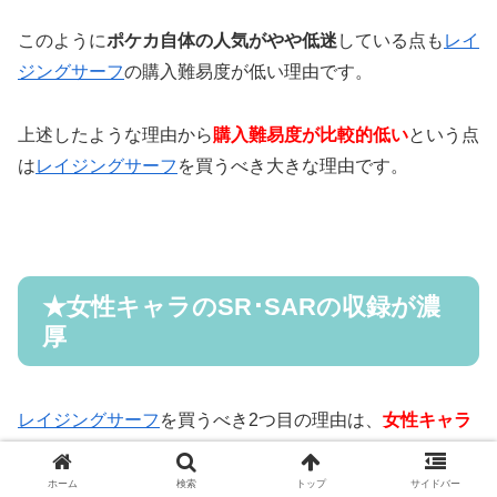
このように
ポケカ自体の人気がやや低迷
している点も
レイ
ジングサーフ
の購入難易度が低い理由です。
上述したような理由から
購入難易度が比較的低い
という点
は
レイジングサーフ
を買うべき大きな理由です。
★女性キャラのSR･SARの収録が濃
厚
レイジングサーフ
を買うべき2つ目の理由は、
女性キャラ
のSR･SARの収録が濃厚
であるためです。
ホーム
検索
トップ
サイドバー