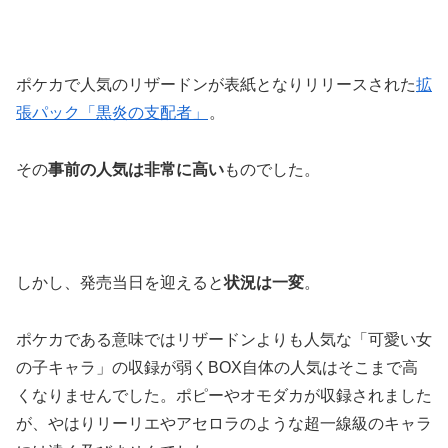
ポケカで人気のリザードンが表紙となりリリースされた
拡
張パック「黒炎の支配者」
。
その
事前の人気は非常に高い
ものでした。
しかし、発売当日を迎えると
状況は一変
。
ポケカである意味ではリザードンよりも人気な「可愛い女
の子キャラ」の収録が弱くBOX自体の人気はそこまで高
くなりませんでした。ポピーやオモダカが収録されました
が、やはりリーリエやアセロラのような超一線級のキャラ