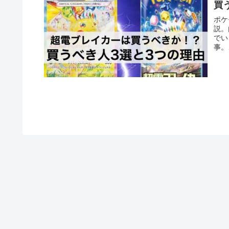
買
ポケ
説。
でい
事。
で予